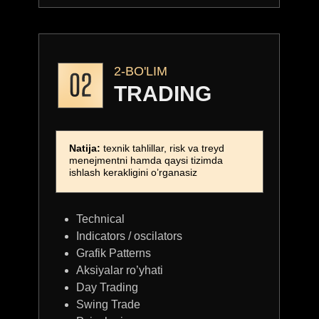
6.000.000
2-BO'LIM
TRADING
MODULLAR:
Natija:
texnik tahlillar, risk va treyd
menejmentni hamda qaysi tizimda
ishlash kerakligini o’rganasiz
Technical
Indicators / oscilators
VIP
Grafik Patterns
Aksiyalar ro’yhati
MODULLAR:
Day Trading
Swing Trade
Stock Market