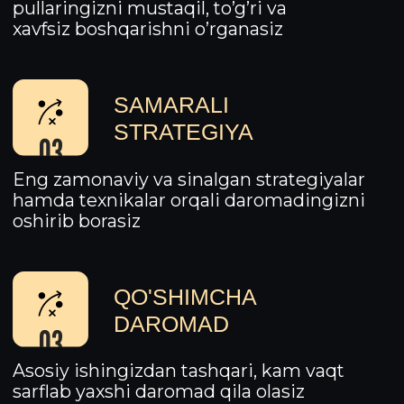
KURSDA NIMALAR
BO'LADI?
STOCK
MARKET
Treyderlar uchun
boshlang’ich bilimlar
TREYDING
Amaliy savdolar va texnik
tahlillar