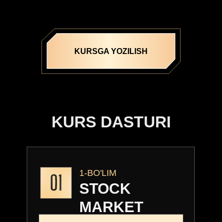
- 5 ta $50 000 lik prop shot
- 10 ta $30 000 lik prop shot
Darslarga 6 oylik dostup
JOYLAR SONI: 400 TA
KURSGA YOZILISH
Tarif narxi:
8.000.000
7.000.000
KURS DASTURI
1-BO'LIM
STOCK
MARKET
MODULLAR: