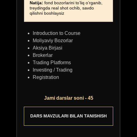
Natija:
fond bozorlarini to’liq o’rganib,
treydingda real shot ochib, savdo
qilishni boshlaysiz
STANDART
MODULLAR:
Introduction to Course
Moliyaviy Bozorlar
Stock Market
Aksiya Birjasi
2. Trading
Brokerlar
3. Fundamental bilimlar
Trading Platforms
4. Islom Moliyasi
Investing / Trading
Nur Muhammad Ismoilov bilan
Registration
2 ta zoom uchrashuvi
Ustozlar bilan umumiy guruh
Kursdan so’ng darslarga
Jami darslar soni - 45
3 oy dostup
Video darslik soni 150+
JOYLAR SONI: CHEKLANMAGAN
DARS MAVZULARI BILAN TANISHISH
Tarif narxi:
Tarif narxi:
650.0000