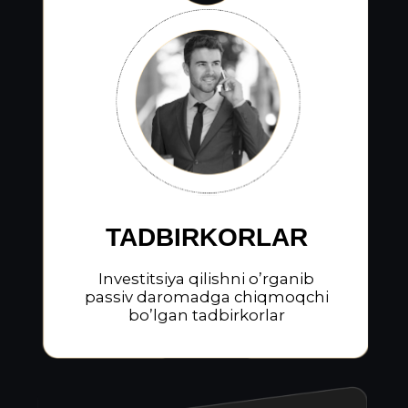
SIZGA BEGONA EMAS:
Treydingga qiziqaman, ammo qanday
qilib halol yo’llar orqali daromad
topishni bilmayapman
Oyligimdan orttira olmayapman, asosiy
ishimdan tashqari vaqtda qo’shimcha
stabil daromad topishni istayman