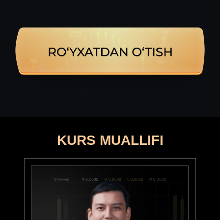
FUNDAMENTAL
Fundamental tahlil va iqtisodiy
ko’rsatgichlar
FUNDAMENTAL
PRO
Moliyaviy hujjatlar tahlili
va investitsion portfel
KURS MUALLIFI
ISLOM
MOLIYASI
Shar’iy standartlar va moliyaviy
produktlar