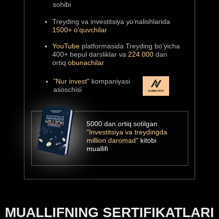
sohibi
Treyding va investitsiya yo’nalishlarida
1500+ o’quvchilar
VIDEO
DARSLAR
YouTube
platformasida Treyding bo’yicha
400+ bepul darsliklar va
224.
000
dan
ortiq
obunachilar
3+3 (3 oylik nazariy bilimlar va 3
oylik amaliyot davomida umumiy
200 dan ortiq videodarsliklar)
"Nur invest"
kompaniyasi
asoschisi
DARSLARGA
DOSTUP
5000 dan ortiq sotilgan
"Investitsiya va treydingda
Kursdan keyin ham darsliklarni
million daromad"
kitobi
3 oydan 12 oygacha bo’lgan
muallifi
muddatda ko’rish imkoniyati
COMMUNITY
MUALLIFNING SERTIFIKATLARI
Treyderlar hamjamiyatiga