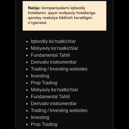
MODULLAR:
Darslar 2 oy oflayn bo'lib o'tadi (1-oy
Natija:
kompaniyalarni iqtisodiy
nazariy, 2-oy praktika)
holatlarini, qaysi moliyaviy holatlariga
Investitsiya va treydingda million
qanday reaksiya bildirish kerakligini
daromad kitobi
o’rganasiz
Signal kanalga 2 oy dostup
JOYLAR SONI: 24 TA
Iqtisodiy ko'rsatkichlar
Tarif narxi:
Moliyaviy ko'rsatkichlar
22.000.000
Fundamental Tahlil
Derivativ instrumentlar
18.000.000
Trading / Investing websites
Investing
Prop Trading
Moliyaviy ko'rsatkichlar
Fundamental Tahlil
Derivativ instrumentlar
Trading / Investing websites
Investing
Prop Trading