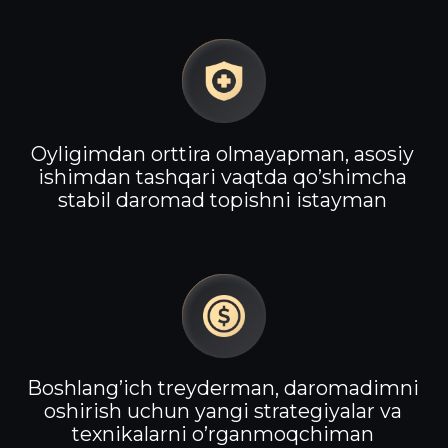
qilishni o’rganasiz
BOSHQARUV
QOBILIYATI
Emotsiyalarga berilmasdan
pullaringizni mustaqil, to’g’ri va
xavfsiz boshqarishni o’rganasiz
SAMARALI
STRATEGIYA
Eng zamonaviy va sinalgan strategiyalar
hamda texnikalar orqali daromadingizni
oshirib borasiz
QO'SHIMCHA
DAROMAD
Asosiy ishingizdan tashqari, kam vaqt
sarflab yaxshi daromad qila olasiz