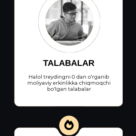
AYOLLAR
Uydan chiqmagan holda treydingni
o’rganib onlayn tarzda daromad
topmoqchi bo’lgan ayollar
SAYTIMIZGA KIRDINGIZMI,
DEMAK QUYIDAGI MUAMMOLAR