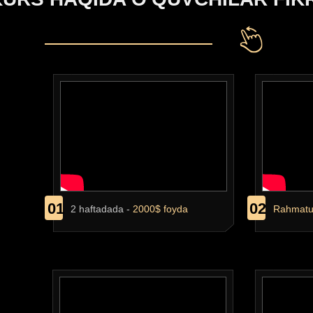
TARIFLAR
01
02
2 haftadada -
2000$ foyda
Rahmatu
PREMIUM
MODULLAR: