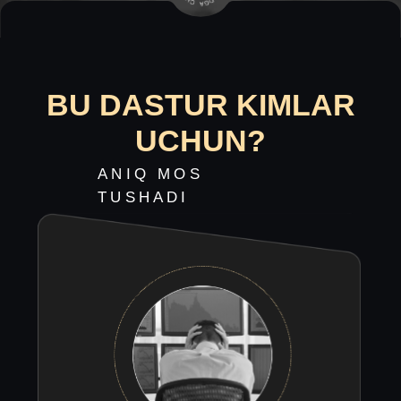
BOSHLANG’ICH
TREYDERLAR
Treydingni chuqurroq o’rganib,
shu sohada ketmoqchi bo’lgan
boshlang’ich treyderlar