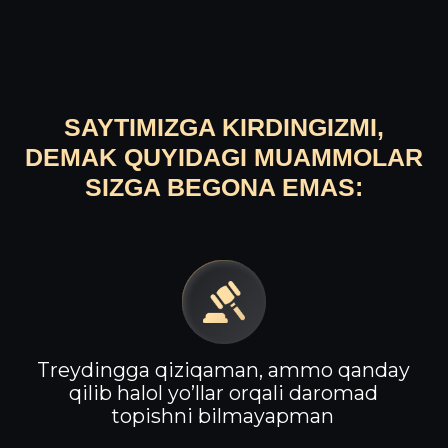
Universitetda o’qiyman, lekin kelajakda
o’zimni boshqa sohada ko’raman.
Treydingni puxta o’rganib kuchli
mutaxassis bo’lmoqchiman
QANDAY KO’NIKMALARGA
EGA BO’LASIZ?
REAL
SHOT
0 dan boshlab professional darajagacha
fond bozorlarida real shot bilan savdo