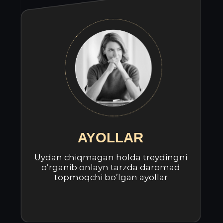
Boshlang’ich treyderman, daromadimni
oshirish uchun yangi strategiyalar va
texnikalarni o’rganmoqchiman
Investitsiya qilib pullarimni yo’qotishdan
qo’rqaman. Pulimni maksimal xavfsiz
usullar orqali investitsiya qilishni
o’rganmoqchiman
Treyding va investitsiyalar haqida
ko’plab ma’lumotlar qidirdim, lekin
sohani o’rganish uchun ishonchli joyni
topa olmayapman