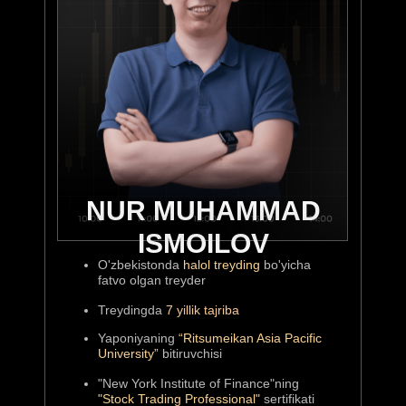
PROFESSIONAL
Strategiyalar tuzish, rasmiy
maqomdagi treyder bo’lish
CHALLENGE
NUR MUHAMMAD
ISMOILOV
$1.000.000+ lik musobaqa
O'zbekistonda
halol treyding
bo'yicha
fatvo olgan treyder
Treydingda
7 yillik tajriba
Yaponiyaning
“Ritsumeikan Asia Pacific
KURATORLAR
University”
bitiruvchisi
"New York Institute of Finance"ning
Har bir guruh uchun alohida
"Stock Trading Professional"
sertifikati
mutaxassis kuratorlar