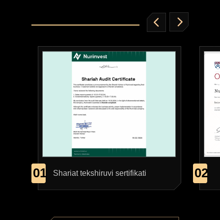
qo’shilish
SERTIFIKAT
Bitiruvchilar uchun maxsus
sertifikat
01
02
Shariat tekshiruvi sertifikati