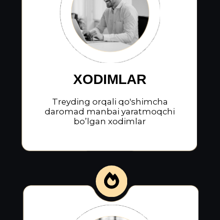
moliyaviy erkinlikka chiqmoqchi
bo'lgan talabalar
TADBIRKORLAR
Investitsiya qilishni o’rganib
passiv daromadga chiqmoqchi
bo’lgan tadbirkorlar