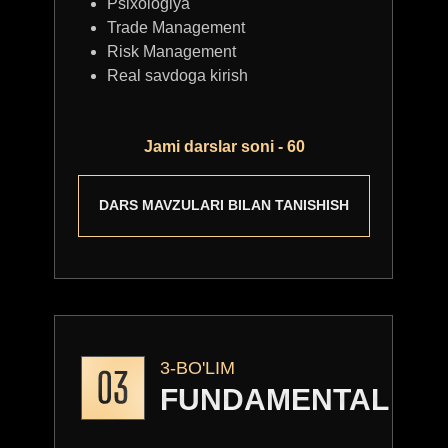
Psixologiya
2. Trading
Trade Management
3. Fundamental bilimlar
Risk Management
4. Islom Moliyasi
Real savdoga kirish
5. Fundamental Pro
6. Professional
Kuratorlar nazorati
Jami darslar soni - 60
Dars qo’llanmalari
Alohida mini guruhlar
Mehmonlar spikerlar
DARS MAVZULARI BILAN TANISHISH
Nur Muhammad Ismoilov bilan 3
ta zoom uchrashuvi
Sertifikat
Offlayn bitiruv marosimi
Jamoaga qo’shilish imkoniyati
Prop shot musobaqasida qatnashish
imkoniyati
3-BO'LIM
- 5 ta $100 000 lik prop shot
FUNDAMENTAL
- 5 ta $50 000 lik prop shot
- 10 ta $30 000 lik prop shot
Darslarga 1 yillik dostup