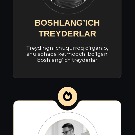
XODIMLAR
Treyding orqali qo'shimcha
daromad manbai yaratmoqchi
bo’lgan xodimlar
TALABALAR
Halol treydingni 0 dan o'rganib