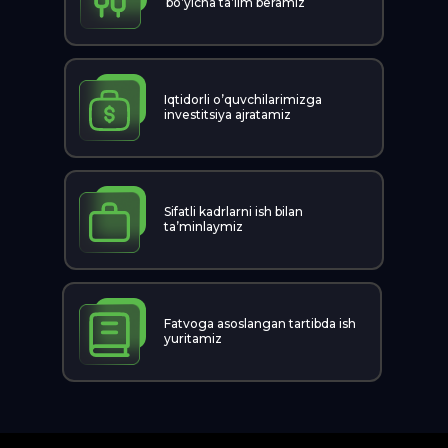
bo’yicha ta’lim beramiz
Iqtidorli o’quvchilarimizga
investitsiya ajratamiz
Sifatli kadrlarni ish bilan
ta’minlaymiz
Fatvoga asoslangan tartibda ish
yuritamiz