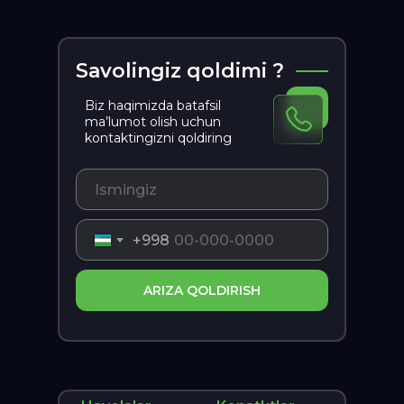
Savolingiz qoldimi ?
Biz haqimizda batafsil
ma’lumot olish uchun
kontaktingizni qoldiring
+998
ARIZA QOLDIRISH