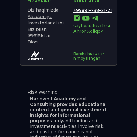
Havolalar
Konatktlar
Biz haqimizda
+99891-788-21-21
Akademiya
Investorlar clubi
sayt yaratuvchisi:
Biz bilan
Ahror Xoliqov
savdo
Kontaktlar
Blog
Barcha huquqlar
himoyalangan
Risk Warning
NurInvest Academy and
Consulting provides educational
content and general investment
insights for informational
purposes only.
All trading and
investment activities involve risk,
and past performance is not