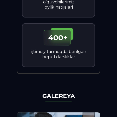
o’quvchilarimiz
oylik natijalari
400+
ijtimoiy tarmoqda berilgan
bepul darsliklar
GALEREYA