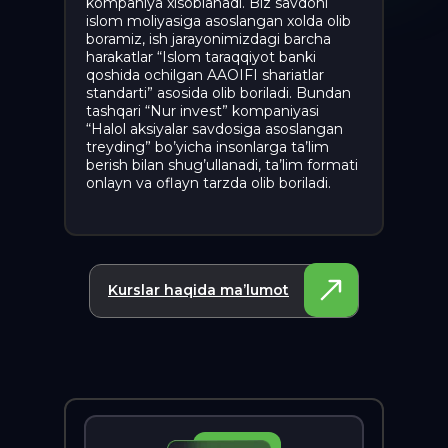
kompaniya xisoblanadi. Biz savdoni
islom moliyasiga asoslangan xolda olib
boramiz, ish jarayonimizdagi barcha
harakatlar “Islom taraqqiyot banki
qoshida ochilgan AAOIFI shariatlar
standarti” asosida olib boriladi. Bundan
tashqari “Nur invest” kompaniyasi
“Halol aksiyalar savdosiga asoslangan
treyding” bo’yicha insonlarga ta’lim
berish bilan shug’ullanadi, ta’lim formati
onlayn va oflayn tarzda olib boriladi.
Kurslar haqida ma’lumot