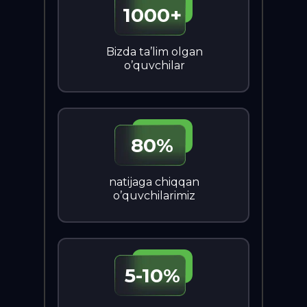
1000+
Bizda ta’lim olgan
o’quvchilar
80%
natijaga chiqqan
o’quvchilarimiz
5-10%