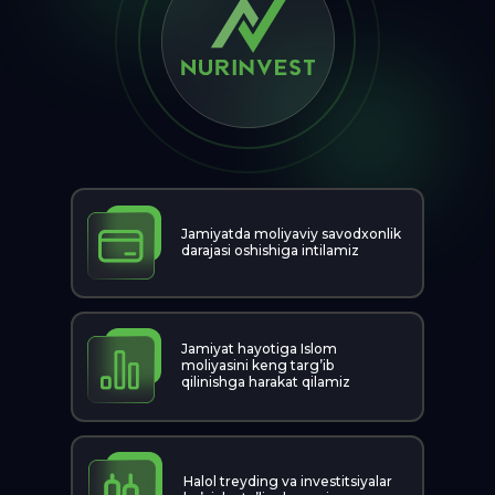
Jamiyatda moliyaviy savodxonlik
darajasi oshishiga intilamiz
Jamiyat hayotiga Islom
moliyasini keng targ’ib
qilinishga harakat qilamiz
Halol treyding va investitsiyalar