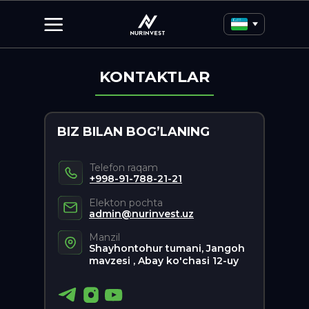
KONTAKTLAR
BIZ BILAN BOG’LANING
Telefon raqam
+998-91-788-21-21
Elekton pochta
admin@nurinvest.uz
Manzil
Shayhontohur tumani, Jangoh
mavzesi , Abay ko'chasi 12-uy