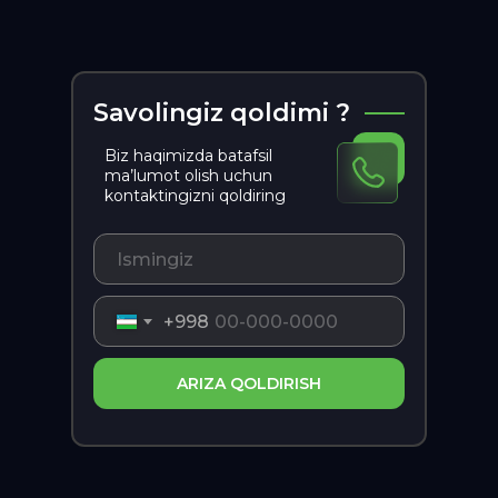
Savolingiz qoldimi ?
Biz haqimizda batafsil
ma’lumot olish uchun
kontaktingizni qoldiring
+998
ARIZA QOLDIRISH