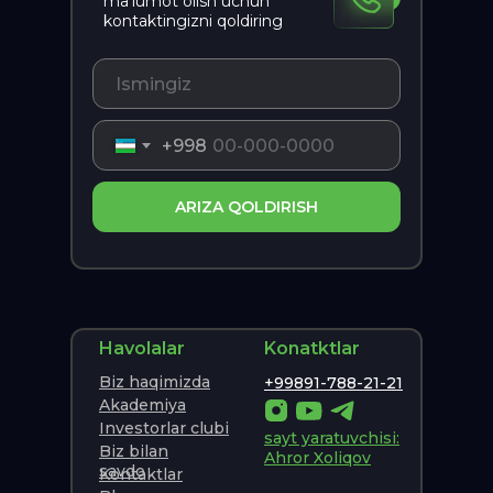
ma’lumot olish uchun
kontaktingizni qoldiring
+998
ARIZA QOLDIRISH
Havolalar
Konatktlar
Biz haqimizda
+99891-788-21-21
Akademiya
Investorlar clubi
sayt yaratuvchisi:
Biz bilan
Ahror Xoliqov
savdo
Kontaktlar