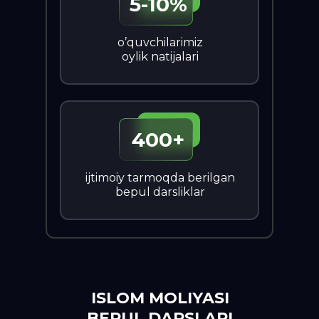
5-10%
o’quvchilarimiz
oylik natijalari
400+
ijtimoiy tarmoqda berilgan
bepul darsliklar
ISLOM MOLIYASI
BEPUL DARSLARI