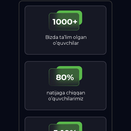
1000+
Bizda ta’lim olgan
o’quvchilar
80%
natijaga chiqqan
o’quvchilarimiz