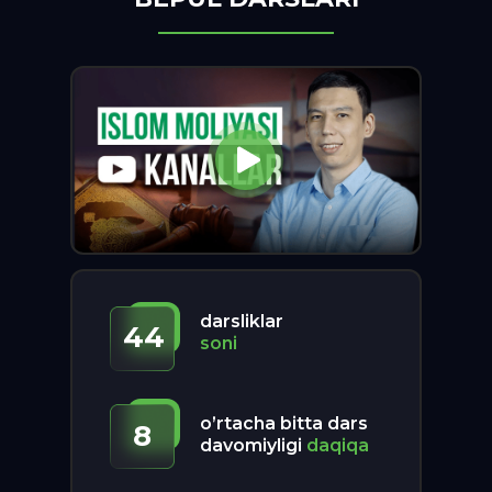
darsliklar
44
soni
o’rtacha bitta dars
8
davomiyligi
daqiqa