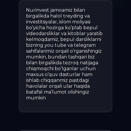
Nurinvest jamoamiz bilan
birgalikda halol treyding va
investitsiyalar, islom moliyasi
bo’yicha hozirga ko’plab bepul
videodarsliklar va kitoblar yaratib
kelmoqdamiz, bepul darsliklarni
bizning you tube va telegram
sahifalarimiz orqali o’rganishingiz
mumkin, bundan tashqari biz
bilan birgalikda tezroq natijaga
chiqmoqchi bo’lganlar uchun
maxsus o’quv dasturlar ham
ishlab chiqqanmiz pastdagi
havolalar orqali ular haqida
batafsil ma’lumot olishingiz
mumkin