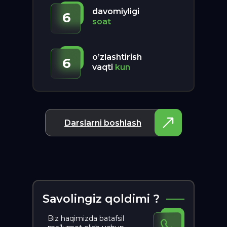
davomiyligi
6
soat
o’zlashtirish
6
vaqti
kun
Darslarni boshlash
Savolingiz qoldimi ?
Biz haqimizda batafsil